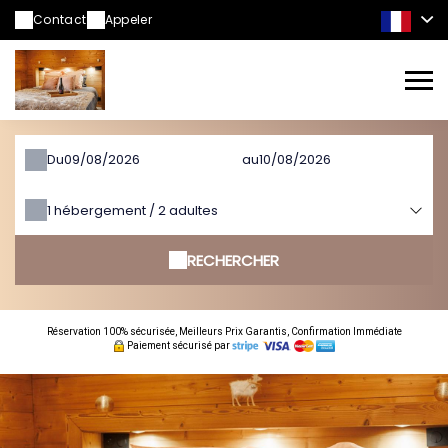
Contact
Appeler
Du
au
1
hébergement /
2
adultes
RECHERCHER
Réservation 100% sécurisée, Meilleurs Prix Garantis, Confirmation Immédiate
Paiement sécurisé par
Appartement
dans